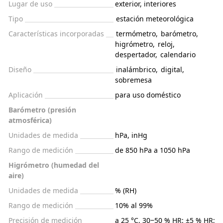
Lugar de uso
exterior, interiores
Tipo
estación meteorológica
Características incorporadas
termómetro
,
barómetro
,
higrómetro
,
reloj
,
despertador
,
calendario
Diseño
inalámbrico
,
digital
,
sobremesa
Aplicación
para uso doméstico
Barómetro (presión
atmosférica)
Unidades de medida
hPa, inHg
Rango de medición
de 850 hPa a 1050 hPa
Higrómetro (humedad del
aire)
Unidades de medida
% (RH)
Rango de medición
10% al 99%
Precisión de medición
a 25 °C, 30‒50 % HR: ±5 % HR;