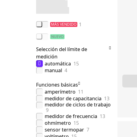
1
MÁS VENDIDO
NUEVO
Selección del límite de
medición
automática
15
manual
4
Funciones básicas
amperímetro
11
medidor de capacitancia
13
medidor de ciclos de trabajo
9
medidor de frecuencia
13
ohmímetro
15
sensor termopar
7
voltímetro
15