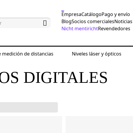
Empresa
Catálogo
Pago y envío
Blog
Socios comerciales
Noticias
Nicht mentiricht
Revendedores
 medición de distancias
Niveles láser y ópticos
edición eléctrica
Multímetros digitales
OS DIGITALES