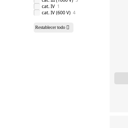
cat. III (1000 V)
5
cat. IV
1
cat. IV (600 V)
4
Restablecer todo