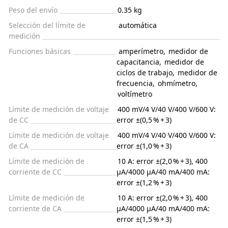
Peso del envío
0.35 kg
Selección del límite de
automática
medición
Funciones básicas
amperímetro
,
medidor de
capacitancia
,
medidor de
ciclos de trabajo
,
medidor de
frecuencia
,
ohmímetro
,
voltímetro
Límite de medición de voltaje
400 mV/4 V/40 V/400 V/600 V:
de CC
error ±(0,5 % + 3)
Límite de medición de voltaje
400 mV/4 V/40 V/400 V/600 V:
de CA
error ±(1,0 % + 3)
Límite de medición de
10 A: error ±(2,0 % + 3), 400
corriente de CC
µA/4000 µA/40 mA/400 mA:
error ±(1,2 % + 3)
Límite de medición de
10 A: error ±(2,0 % + 3), 400
corriente de CA
µA/4000 µA/40 mA/400 mA:
error ±(1,5 % + 3)