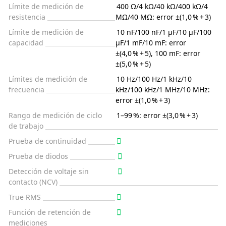
Límite de medición de
400 Ω/4 kΩ/40 kΩ/400 kΩ/4
resistencia
MΩ/40 MΩ: error ±(1,0 % + 3)
Límite de medición de
10 nF/100 nF/1 µF/10 µF/100
capacidad
µF/1 mF/10 mF: error
±(4,0 % + 5), 100 mF: error
±(5,0 % + 5)
Límites de medición de
10 Hz/100 Hz/1 kHz/10
frecuencia
kHz/100 kHz/1 MHz/10 MHz:
error ±(1,0 % + 3)
Rango de medición de ciclo
1–99 %: error ±(3,0 % + 3)
de trabajo
Prueba de continuidad
Prueba de diodos
Detección de voltaje sin
contacto (NCV)
True RMS
Función de retención de
mediciones