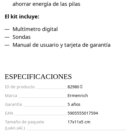
ahorrar energía de las pilas
El kit incluye:
Multímetro digital
Sondas
Manual de usuario y tarjeta de garantía
ESPECIFICACIONES
ID de producto
82980
Marca
Ermenrich
Garantía
5 años
EAN
5905555017594
Tamaño de paquete
17x11x5 cm
(LxAn.xAl.)