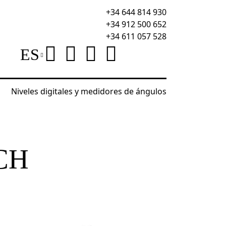
+34 644 814 930
+34 912 500 652
+34 611 057 528
ES
Niveles digitales y medidores de ángulos
res de cables
Comprobador de cables con multímet
CH