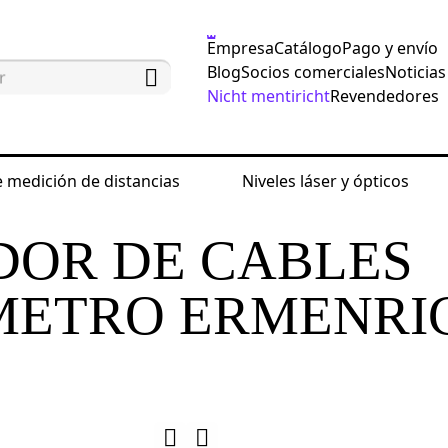
Empresa
Catálogo
Pago y envío
Blog
Socios comerciales
Noticias
Nicht mentiricht
Revendedores
 medición de distancias
Niveles láser y ópticos
 comprobar el funcionamiento de la red
Comprobado
OR DE CABLES
METRO ERMENRI