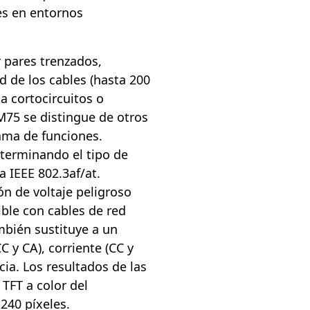
es en entornos
r pares trenzados,
ud de los cables (hasta 200
 a cortocircuitos o
SM75 se distingue de otros
gama de funciones.
eterminando el tipo de
 IEEE 802.3af/at.
n de voltaje peligroso
ible con cables de red
mbién sustituye a un
 y CA), corriente (CC y
cia. Los resultados de las
TFT a color del
240 píxeles.