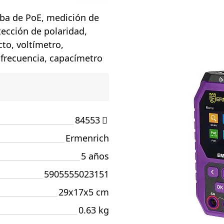
eba de PoE, medición de
tección de polaridad,
cto, voltímetro,
frecuencia, capacímetro
84553
Ermenrich
5 años
5905555023151
29x17x5 cm
0.63 kg