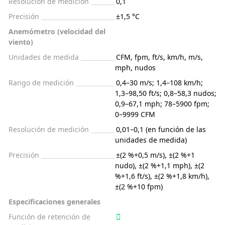
Resolución de medición
0,1
Precisión
±1,5 °C
Anemómetro (velocidad del
viento)
Unidades de medida
CFM, fpm, ft/s, km/h, m/s,
mph, nudos
Rango de medición
0,4–30 m/s; 1,4–108 km/h;
1,3–98,50 ft/s; 0,8–58,3 nudos;
0,9–67,1 mph; 78–5900 fpm;
0–9999 CFM
Resolución de medición
0,01–0,1 (en función de las
unidades de medida)
Precisión
±(2 %+0,5 m/s), ±(2 %+1
nudo), ±(2 %+1,1 mph), ±(2
%+1,6 ft/s), ±(2 %+1,8 km/h),
±(2 %+10 fpm)
Especificaciones generales
Función de retención de