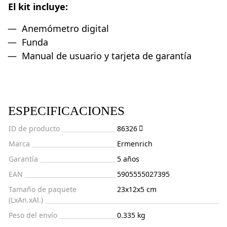
El kit incluye:
Anemómetro digital
Funda
Manual de usuario y tarjeta de garantía
ESPECIFICACIONES
ID de producto
86326
Marca
Ermenrich
Garantía
5 años
EAN
5905555027395
Tamaño de paquete
23x12x5 cm
(LxAn.xAl.)
Peso del envío
0.335 kg