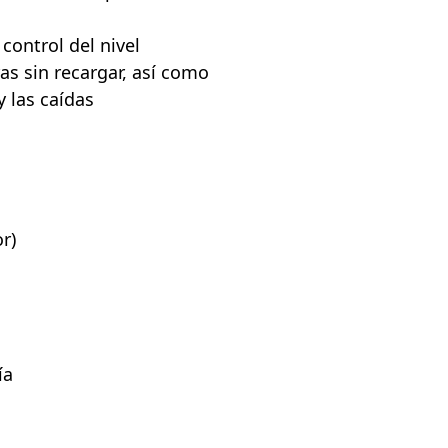
ontrol del nivel
as sin recargar, así como
y las caídas
r)
ía