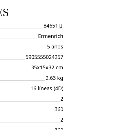
ES
84651
Ermenrich
5 años
5905555024257
35x15x32 cm
2.63 kg
16 líneas (4D)
2
360
2