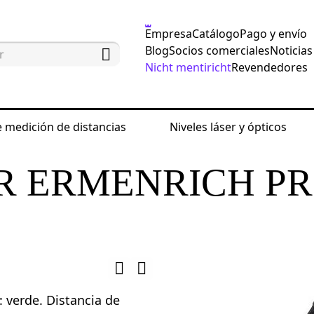
Empresa
Catálogo
Pago y envío
Blog
Socios comerciales
Noticias
Nicht mentiricht
Revendedores
 medición de distancias
Niveles láser y ópticos
icos
Niveles láser
Nivel láser Ermenrich PRO L
R ERMENRICH P
r: verde. Distancia de