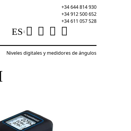
+34 644 814 930
+34 912 500 652
+34 611 057 528
ES
Niveles digitales y medidores de ángulos
ón
Medidor láser Ermenrich Reel SLR640
H