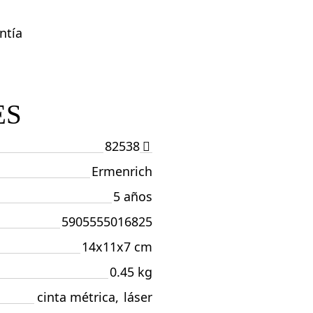
ntía
ES
82538
Ermenrich
5 años
5905555016825
14x11x7 cm
0.45 kg
cinta métrica
,
láser