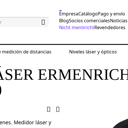
Empresa
Catálogo
Pago y envío
Blog
Socios comerciales
Noticias
Nicht mentiricht
Revendedores
 medición de distancias
Niveles láser y ópticos
edición de distancias
Cintas métricas de construcci
ÁSER ERMENRIC
0
enes. Medidor láser y