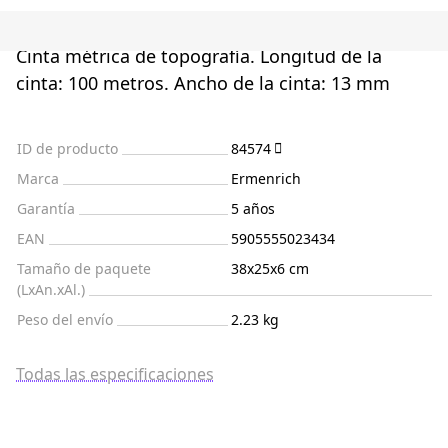
Cinta métrica de topografía. Longitud de la
cinta: 100 metros. Ancho de la cinta: 13 mm
ID de producto
84574
Marca
Ermenrich
Garantía
5 años
EAN
5905555023434
Tamaño de paquete
38x25x6 cm
(LxAn.xAl.)
Peso del envío
2.23 kg
Todas las especificaciones