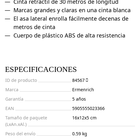
Cinta retráctil de 30 metros de longitud
Marcas grandes y claras en una cinta blanca
El asa lateral enrolla fácilmente decenas de
metros de cinta
Cuerpo de plástico ABS de alta resistencia
ESPECIFICACIONES
ID de producto
84567
Marca
Ermenrich
Garantía
5 años
EAN
5905555023366
Tamaño de paquete
16x12x5 cm
(LxAn.xAl.)
Peso del envío
0.59 kg