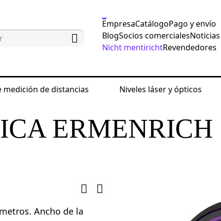
Empresa
Catálogo
Pago y envío
Blog
Socios comerciales
Noticias
Nicht mentiricht
Revendedores
 medición de distancias
Niveles láser y ópticos
edición de distancias
Cintas métricas de topografía 
RICA ERMENRICH
 metros. Ancho de la