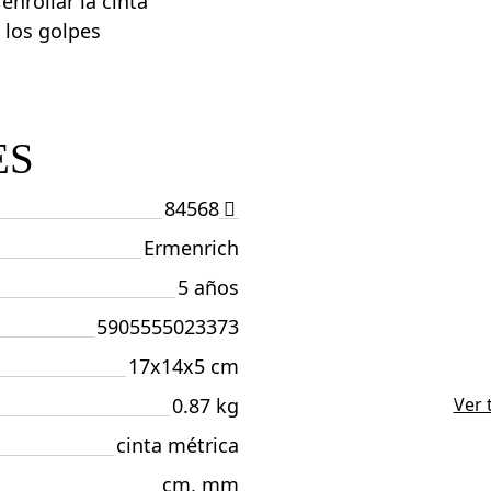
enrollar la cinta
 los golpes
ES
84568
Ermenrich
5 años
5905555023373
17x14x5 cm
0.87 kg
Ver 
cinta métrica
cm, mm