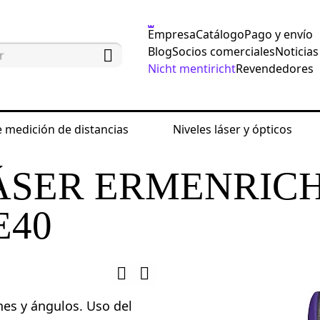
Empresa
Catálogo
Pago y envío
Blog
Socios comerciales
Noticias
Nicht mentiricht
Revendedores
 medición de distancias
Niveles láser y ópticos
edición de distancias
Medidores láser
Medido
ÁSER ERMENRIC
E40
nes y ángulos. Uso del