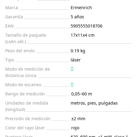
Marca
Ermenrich
Garantía
5 años
EAN
5905555018706
Tamaño de paquete
17x11x4 cm
(LxAn.xAl.)
Peso del envío
0.19 kg
Tipo
láser
Modo de medición de
distancia única
Modo de escaneo
Rango de medición
0,05–60 m
Unidades de medida
metros, pies, pulgadas
(longitud)
Precisión de medición
±2 mm
Color del rayo láser
rojo
Puntero láser
620–690 nm, <1 mW, clase 1