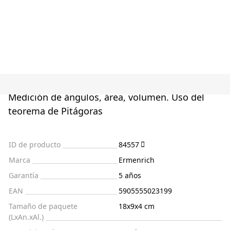
Medición de ángulos, área, volumen. Uso del
teorema de Pitágoras
ID de producto
84557
Marca
Ermenrich
Garantía
5 años
EAN
5905555023199
Tamaño de paquete
18x9x4 cm
(LxAn.xAl.)