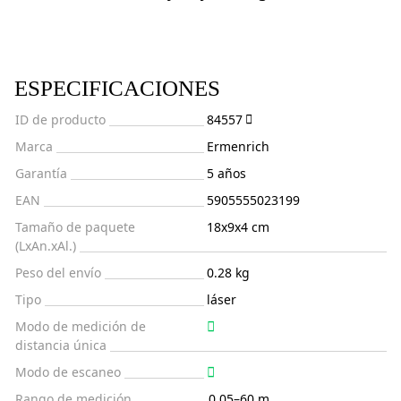
ESPECIFICACIONES
ID de producto
84557
Marca
Ermenrich
Garantía
5 años
EAN
5905555023199
Tamaño de paquete
18x9x4 cm
(LxAn.xAl.)
Peso del envío
0.28 kg
Tipo
láser
Modo de medición de
distancia única
Modo de escaneo
Rango de medición
0,05–60 m