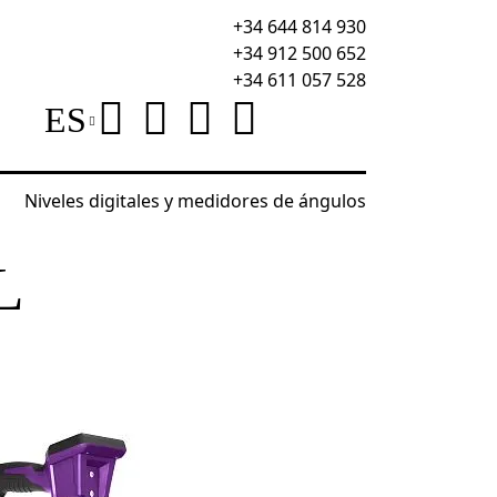
+34 644 814 930
+34 912 500 652
+34 611 057 528
ES
Niveles digitales y medidores de ángulos
da de medición digital Ermenrich Reel WM30
L