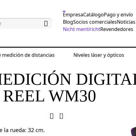
Empresa
Catálogo
Pago y envío
Blog
Socios comerciales
Noticias
Nicht mentiricht
Revendedores
 medición de distancias
Niveles láser y ópticos
edición de distancias
Ruedas de medición
Rue
EDICIÓN DIGITA
 REEL WM30
e la rueda: 32 cm.