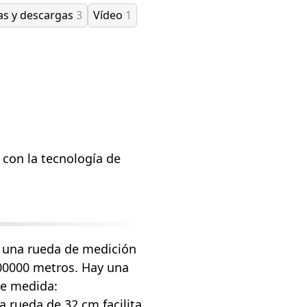
as y descargas
3
Vídeo
1
 con la tecnología de
s una rueda de medición
100000 metros. Hay una
de medida:
 rueda de 32 cm facilita