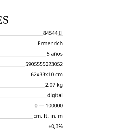
ES
84544
Ermenrich
5 años
5905555023052
62x33x10 cm
2.07 kg
digital
0 — 100000
cm, ft, in, m
±0,3%