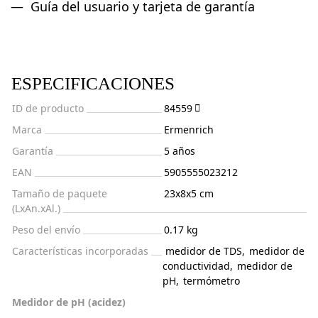
Guía del usuario y tarjeta de garantía
ESPECIFICACIONES
ID de producto
84559
Marca
Ermenrich
Garantía
5 años
EAN
5905555023212
Tamaño de paquete
23x8x5 cm
(LxAn.xAl.)
Peso del envío
0.17 kg
Características incorporadas
medidor de TDS
,
medidor de
conductividad
,
medidor de
pH
,
termómetro
Medidor de pH (acidez)