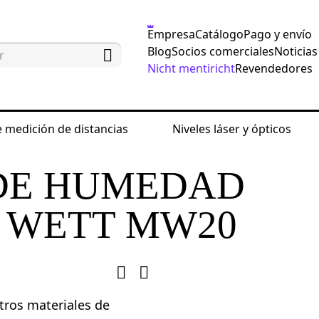
Empresa
Catálogo
Pago y envío
Blog
Socios comerciales
Noticias
Nicht mentiricht
Revendedores
 medición de distancias
Niveles láser y ópticos
medad
Detector de humedad Ermenrich Wett MW20
DE HUMEDAD
 WETT MW20
ros materiales de