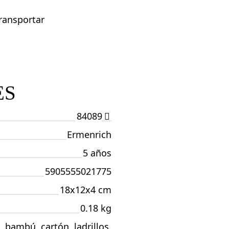
transportar
ES
84089
Ermenrich
5 años
5905555021775
18x12x4 cm
0.18 kg
bambú, cartón, ladrillos,