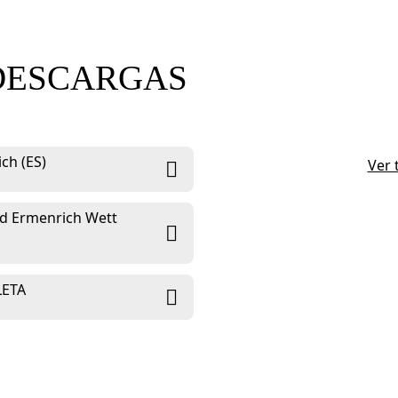
DESCARGAS
ch (ES)
Ver 
ad Ermenrich Wett
LETA