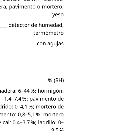
ra, pavimento o mortero,
yeso
detector de humedad
,
termómetro
con agujas
% (RH)
adera: 6–44 %; hormigón:
1,4–7,4 %; pavimento de
drido: 0–4,1 %; mortero de
mento: 0,8–5,1 %; mortero
 cal: 0,4–3,7 %; ladrillo: 0–
8,5 %