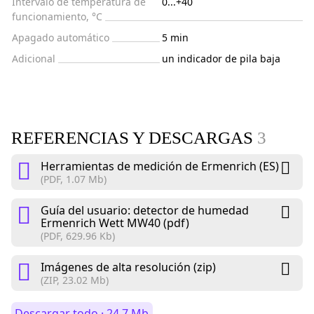
Intervalo de temperatura de
0...+40
funcionamiento, °C
Apagado automático
5 min
Adicional
un indicador de pila baja
REFERENCIAS Y DESCARGAS
3
Herramientas de medición de Ermenrich (ES)
(PDF, 1.07 Mb)
Guía del usuario: detector de humedad
Ermenrich Wett MW40 (pdf)
(PDF, 629.96 Kb)
Imágenes de alta resolución (zip)
(ZIP, 23.02 Mb)
Descargar todo · 24.7 Mb