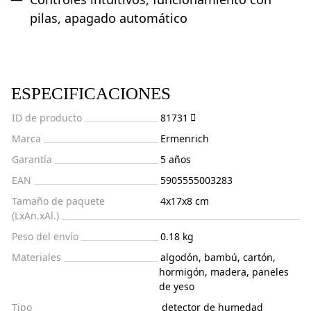
pilas, apagado automático
ESPECIFICACIONES
ID de producto
81731
Marca
Ermenrich
Garantía
5 años
EAN
5905555003283
Tamaño de paquete
4x17x8 cm
(LxAn.xAl.)
Peso del envío
0.18 kg
Materiales
algodón, bambú, cartón,
hormigón, madera, paneles
de yeso
Tipo
detector de humedad