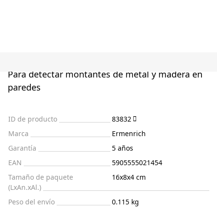
Para detectar montantes de metal y madera en
paredes
ID de producto
83832
Marca
Ermenrich
Garantía
5 años
EAN
5905555021454
Tamaño de paquete
16x8x4 cm
(LxAn.xAl.)
Peso del envío
0.115 kg