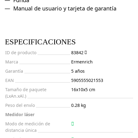
Funda
Manual de usuario y tarjeta de garantía
ESPECIFICACIONES
ID de producto
83842
Marca
Ermenrich
Garantía
5 años
EAN
5905555021553
Tamaño de paquete
16x10x5 cm
(LxAn.xAl.)
Peso del envío
0.28 kg
Medidor láser
Modo de medición de
distancia única