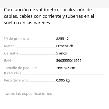
Con función de voltímetro. Localización de
cables, cables con corriente y tuberías en el
suelo o en las paredes
ID de producto
82551
Marca
Ermenrich
Garantía
5 años
EAN
5905555016955
Tamaño de paquete
26x18x6 cm
(LxAn.xAl.)
Peso del envío
0.995 kg
Todas las especificaciones