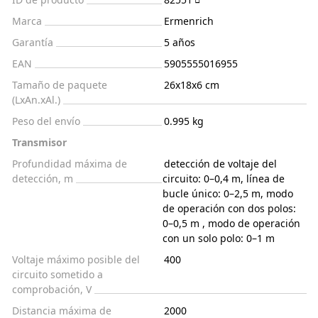
Marca
Ermenrich
Garantía
5 años
EAN
5905555016955
Tamaño de paquete
26x18x6 cm
(LxAn.xAl.)
Peso del envío
0.995 kg
Transmisor
Profundidad máxima de
detección de voltaje del
detección, m
circuito: 0–0,4 m, línea de
bucle único: 0–2,5 m, modo
de operación con dos polos:
0–0,5 m , modo de operación
con un solo polo: 0–1 m
Voltaje máximo posible del
400
circuito sometido a
comprobación, V
Distancia máxima de
2000