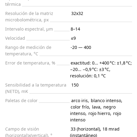
térmica
Resolución de la matriz
32х32
microbolométrica, px
Intervalo espectral, μm
8–14
Velocidad
≤9
Rango de medición de
-20 — 400
temperatura, °С
Error de temperatura, %
exactitud: 0... +400 °C: ±1,8 °C;
−20... −0,9 °C: ±3 °C,
resolución: 0,1 °C
Sensibilidad a la temperatura
150
(NETD), mK
Paletas de color
arco iris
,
blanco intenso
,
color frío
,
lava
,
negro
intenso
,
rojo hierro
,
rojo
intenso
Campo de visión
33 (horizontal), 18 mrad
(horizontal)x(vertical), °
(instantáneo)