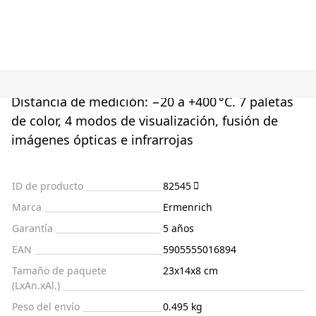
Distancia de medición: −20 a +400 °C. 7 paletas
de color, 4 modos de visualización, fusión de
imágenes ópticas e infrarrojas
ID de producto
82545
Marca
Ermenrich
Garantía
5 años
EAN
5905555016894
Tamaño de paquete
23x14x8 cm
(LxAn.xAl.)
Peso del envío
0.495 kg