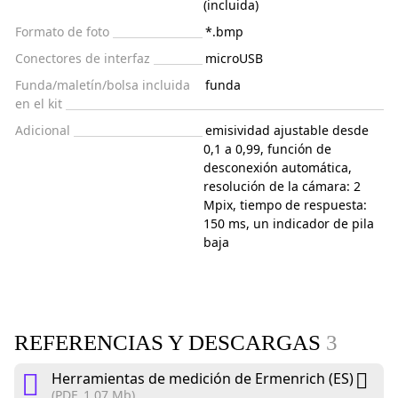
(incluida)
Formato de foto
*.bmp
Conectores de interfaz
microUSB
Funda/maletín/bolsa incluida
funda
en el kit
Adicional
emisividad ajustable desde
0,1 a 0,99, función de
desconexión automática,
resolución de la cámara: 2
Mpix, tiempo de respuesta:
150 ms, un indicador de pila
baja
REFERENCIAS Y DESCARGAS
3
Herramientas de medición de Ermenrich (ES)
(PDF, 1.07 Mb)