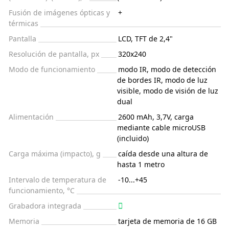
Fusión de imágenes ópticas y
+
térmicas
Pantalla
LCD, TFT de 2,4"
Resolución de pantalla, px
320x240
Modo de funcionamiento
modo IR, modo de detección
de bordes IR, modo de luz
visible, modo de visión de luz
dual
Alimentación
2600 mAh, 3,7V, carga
mediante cable microUSB
(incluido)
Carga máxima (impacto), g
caída desde una altura de
hasta 1 metro
Intervalo de temperatura de
-10...+45
funcionamiento, °C
Grabadora integrada
Memoria
tarjeta de memoria de 16 GB