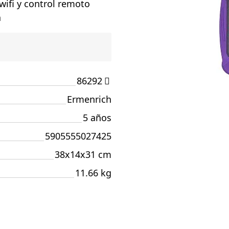
wifi y control remoto
a
86292
Ermenrich
5 años
5905555027425
38x14x31 cm
11.66 kg