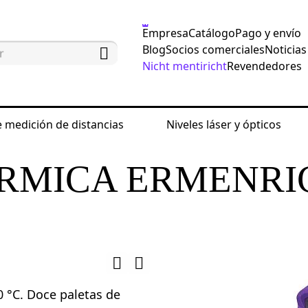
Empresa
Catálogo
Pago y envío
Blog
Socios comerciales
Noticias
Nicht mentiricht
Revendedores
 medición de distancias
Niveles láser y ópticos
sayo no destructivos
Cámaras térmicas
Cámara
RMICA ERMENRI
0 °C. Doce paletas de