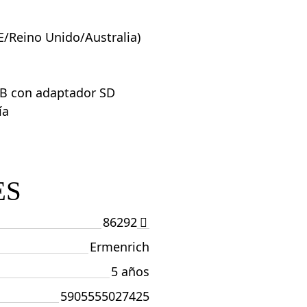
E/Reino Unido/Australia)
GB con adaptador SD
ía
ES
86292
Ermenrich
5 años
5905555027425