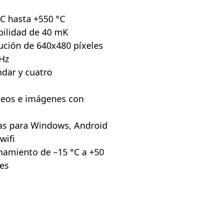
°C hasta +550 °C
bilidad de 40 mK
lución de 640x480 píxeles
 Hz
ndar y cuatro
ídeos e imágenes con
as para Windows, Android
wifi
namiento de –15 °C a +50
res