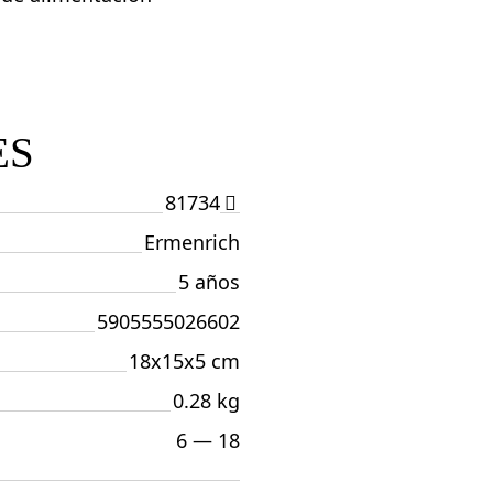
ES
81734
Ermenrich
5 años
5905555026602
18x15x5 cm
0.28 kg
6 — 18