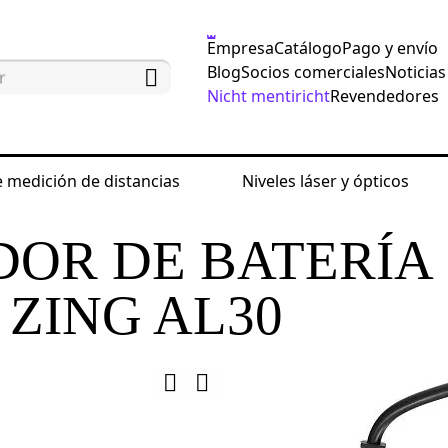
Empresa
Catálogo
Pago y envío
Blog
Socios comerciales
Noticias
Nicht mentiricht
Revendedores
 medición de distancias
Niveles láser y ópticos
sayo no destructivos
Comprobadores de corriente a
OR DE BATERÍA
ZING AL30