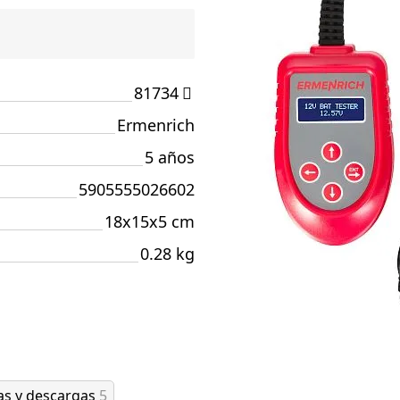
81734
Ermenrich
5 años
5905555026602
18x15x5 cm
0.28 kg
as y descargas
5