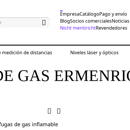
Empresa
Catálogo
Pago y envío
Blog
Socios comerciales
Noticias
Nicht mentiricht
Revendedores
 medición de distancias
Niveles láser y ópticos
sayo no destructivos
Detectores de gas
Detect
DE GAS ERMENRI
 fugas de gas inflamable