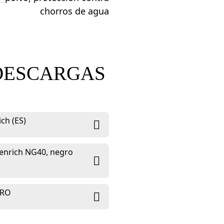
chorros de agua
DESCARGAS
ch (ES)
menrich NG40, negro
GRO