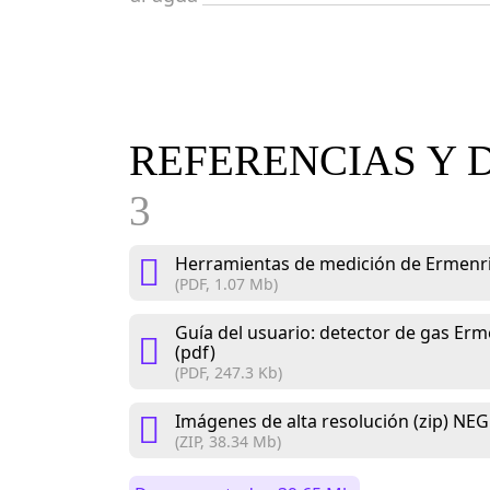
REFERENCIAS Y 
3
Herramientas de medición de Ermenri
(PDF, 1.07 Mb)
Guía del usuario: detector de gas Er
(pdf)
(PDF, 247.3 Kb)
Imágenes de alta resolución (zip) NE
(ZIP, 38.34 Mb)