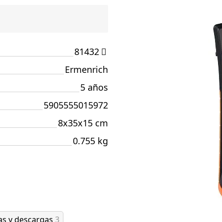
81432
Ermenrich
5 años
5905555015972
8x35x15 cm
0.755 kg
as y descargas
3