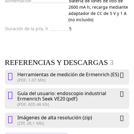
Alimentación
batería de iones de litio de
2600 mA h, recarga mediante
adaptador de CC de 5 V y 1 A
(no incluido)
Duración de la pila, h
5
REFERENCIAS Y DESCARGAS
3
Herramientas de medición de Ermenrich (ES)
(PDF, 1.07 Mb)
Guía del usuario: endoscopio industrial
Ermenrich Seek VE20 (pdf)
(PDF, 605.46 Kb)
Imágenes de alta resolución (zip)
(ZIP, 28.1 Mb)