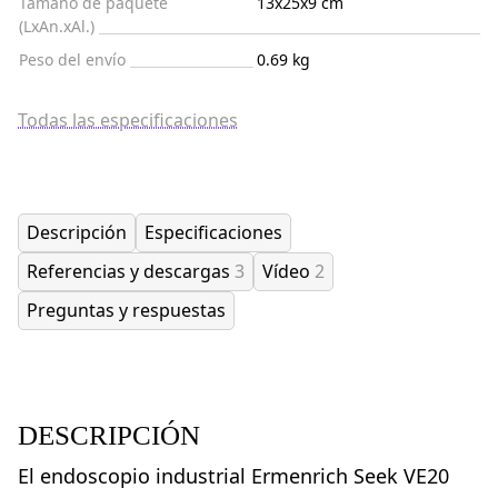
Tamaño de paquete
13x25x9 cm
(LxAn.xAl.)
Peso del envío
0.69 kg
Todas las especificaciones
Descripción
Especificaciones
Referencias y descargas
3
Vídeo
2
Preguntas y respuestas
DESCRIPCIÓN
El endoscopio industrial Ermenrich Seek VE20