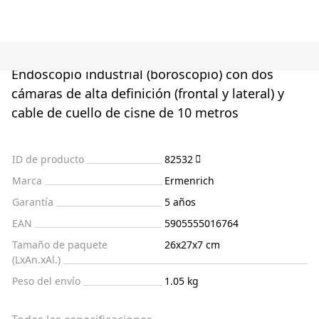
Endoscopio industrial (boroscopio) con dos
cámaras de alta definición (frontal y lateral) y
cable de cuello de cisne de 10 metros
ID de producto
82532
Marca
Ermenrich
Garantía
5 años
EAN
5905555016764
Tamaño de paquete
26x27x7 cm
(LxAn.xAl.)
Peso del envío
1.05 kg