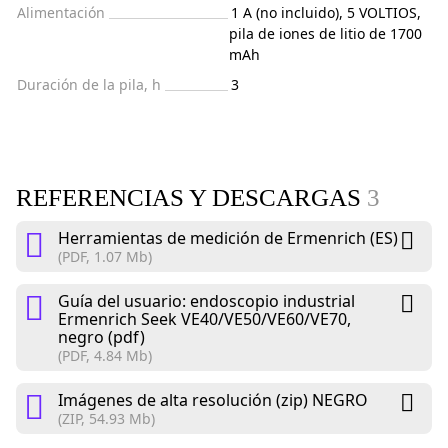
Alimentación
1 A (no incluido), 5 VOLTIOS,
pila de iones de litio de 1700
mAh
Duración de la pila, h
3
REFERENCIAS Y DESCARGAS
3
Herramientas de medición de Ermenrich (ES)
(PDF, 1.07 Mb)
Guía del usuario: endoscopio industrial
Ermenrich Seek VE40/VE50/VE60/VE70,
negro (pdf)
(PDF, 4.84 Mb)
Imágenes de alta resolución (zip) NEGRO
(ZIP, 54.93 Mb)