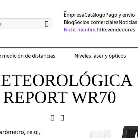
Empresa
Catálogo
Pago y envío
Blog
Socios comerciales
Noticias
Nicht mentiricht
Revendedores
 medición de distancias
Niveles láser y ópticos
ológicas
Estación meteorológica Ermenrich Report 
METEOROLÓGICA
 REPORT WR70
rómetro, reloj,