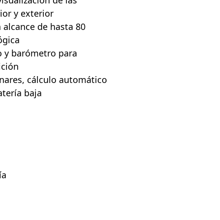
visualización de las
ior y exterior
 alcance de hasta 80
ógica
o y barómetro para
ición
unares, cálculo automático
atería baja
ía