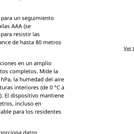
o para un seguimiento
ilas AAA (se
para resistir las
cance de hasta 80 metros
Ver 
iciones en un amplio
atos completos. Mide la
 hPa, la humedad del aire
uras interiores (de 0 °C a
). El dispositivo mantiene
tros, incluso en
iable para los residentes
oporciona datos