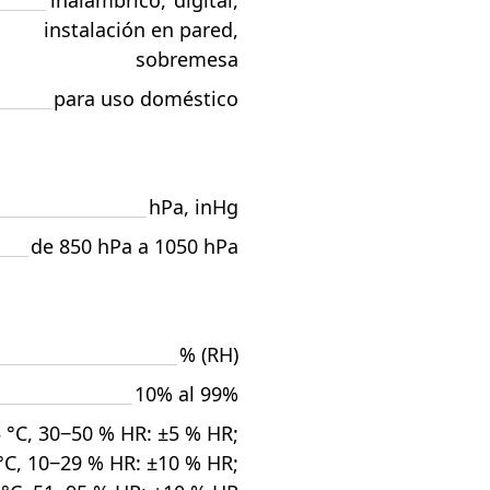
inalámbrico
,
digital
,
instalación en pared
,
sobremesa
para uso doméstico
hPa, inHg
de 850 hPa a 1050 hPa
% (RH)
10% al 99%
5 °C, 30‒50 % HR: ±5 % HR;
°C, 10‒29 % HR: ±10 % HR;