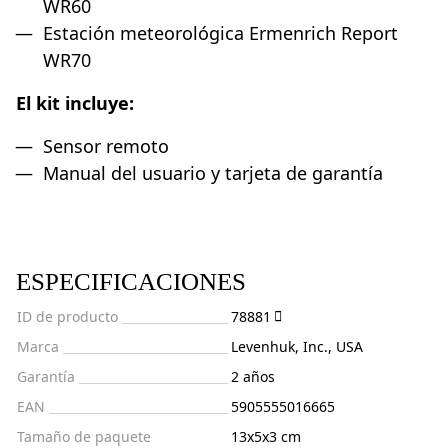
WR60
Estación meteorológica Ermenrich Report
WR70
El kit incluye:
Sensor remoto
Manual del usuario y tarjeta de garantía
ESPECIFICACIONES
ID de producto
78881
Marca
Levenhuk, Inc., USA
Garantía
2 años
EAN
5905555016665
Tamaño de paquete
13x5x3 cm