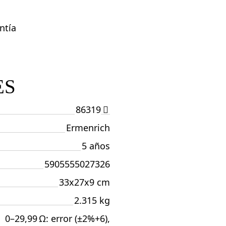
ntía
ES
86319
Ermenrich
5 años
5905555027326
33x27x9 cm
2.315 kg
0–29,99 Ω: error (±2%+6),