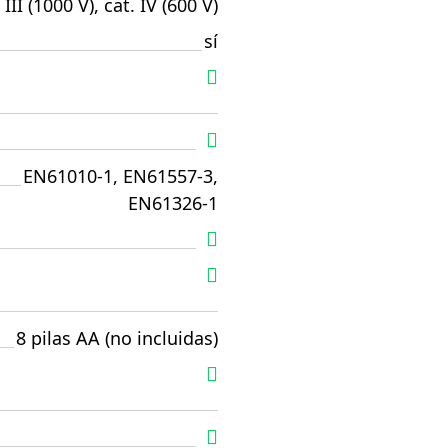
 III (1000 V), cat. IV (600 V)
sí
EN61010-1, EN61557-3,
EN61326-1
8 pilas AA (no incluidas)