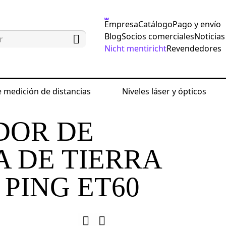
Empresa
Catálogo
Pago y envío
Blog
Socios comerciales
Noticias
Nicht mentiricht
Revendedores
 medición de distancias
Niveles láser y ópticos
edición eléctrica
Comprobadores de resistencia de t
DOR DE
A DE TIERRA
PING ET60