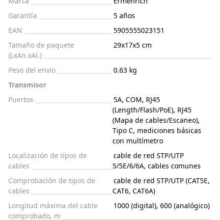
Marca
Ermenrich
Garantía
5 años
EAN
5905555023151
Tamaño de paquete
29x17x5 cm
(LxAn.xAl.)
Peso del envío
0.63 kg
Transmisor
Puertos
5A, COM, RJ45
(Length/Flash/PoE), RJ45
(Mapa de cables/Escaneo),
Tipo C, mediciones básicas
con multímetro
Localización de tipos de
cable de red STP/UTP
cables
5/5E/6/6A, cables comunes
Comprobación de tipos de
cable de red STP/UTP (CAT5E,
cables
CAT6, CAT6A)
Longitud máxima del cable
1000 (digital), 600 (analógico)
comprobado, m