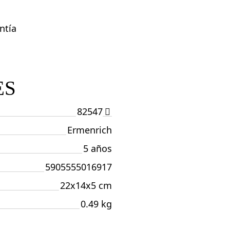
ntía
ES
82547
Ermenrich
5 años
5905555016917
22x14x5 cm
0.49 kg