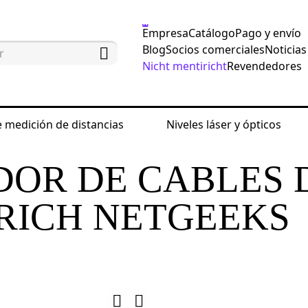
Empresa
Catálogo
Pago y envío
Blog
Socios comerciales
Noticias
Nicht mentiricht
Revendedores
 medición de distancias
Niveles láser y ópticos
 comprobar el funcionamiento de la red
Comprobado
OR DE CABLES 
RICH NETGEEKS