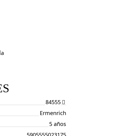
ía
ES
84555
Ermenrich
5 años
5905555023175