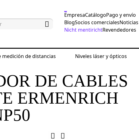
Empresa
Catálogo
Pago y envío
Blog
Socios comerciales
Noticias
Nicht mentiricht
Revendedores
 medición de distancias
Niveles láser y ópticos
 comprobar el funcionamiento de la red
Comprobado
OR DE CABLES
TE ERMENRICH
P50