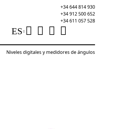
+34 644 814 930
+34 912 500 652
+34 611 057 528
ES
Niveles digitales y medidores de ángulos
res de cables
Comprobador de cables polivalente 