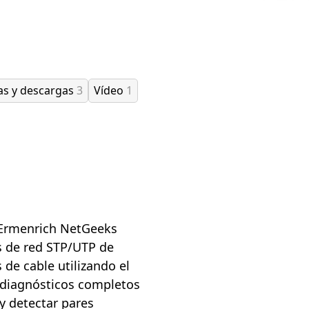
as y descargas
3
Vídeo
1
 Ermenrich NetGeeks
s de red STP/UTP de
 de cable utilizando el
r diagnósticos completos
y detectar pares