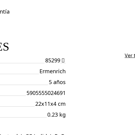
ntía
ES
Ver 
85299
Ermenrich
5 años
5905555024691
22x11x4 cm
0.23 kg