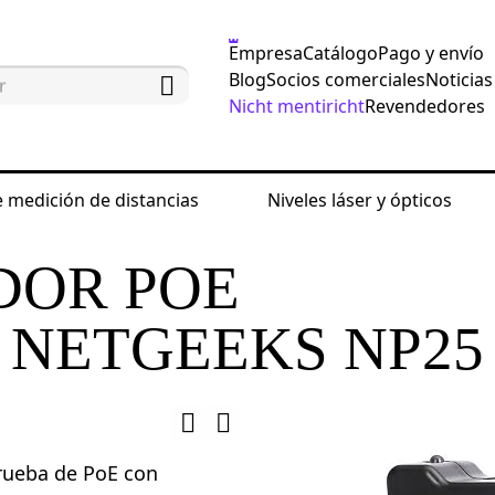
Empresa
Catálogo
Pago y envío
Blog
Socios comerciales
Noticias
Nicht mentiricht
Revendedores
 medición de distancias
Niveles láser y ópticos
 comprobar el funcionamiento de la red
Comprobado
OR POE
 NETGEEKS NP25
rueba de PoE con