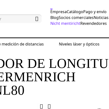
Empresa
Catálogo
Pago y envío
Blog
Socios comerciales
Noticias
Nicht mentiricht
Revendedores
 medición de distancias
Niveles láser y ópticos
 comprobar el funcionamiento de la red
Comprobado
OR DE LONGIT
 ERMENRICH
NL80