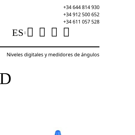
+34 644 814 930
+34 912 500 652
+34 611 057 528
ES
Niveles digitales y medidores de ángulos
res de longitud de cables
Comprobador de longitud
UD