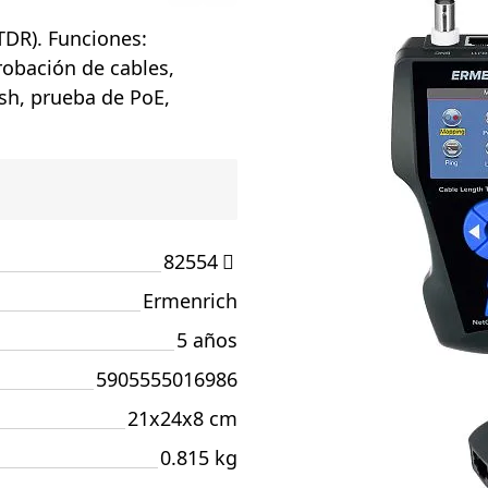
TDR). Funciones:
obación de cables,
ash, prueba de PoE,
82554
Ermenrich
5 años
5905555016986
21x24x8 cm
0.815 kg