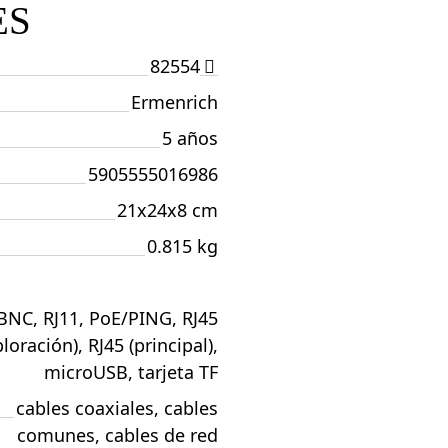
ES
82554
Ermenrich
5 años
5905555016986
21x24x8 cm
0.815 kg
BNC, RJ11, PoE/PING, RJ45
loración), RJ45 (principal),
microUSB, tarjeta TF
cables coaxiales, cables
comunes, cables de red