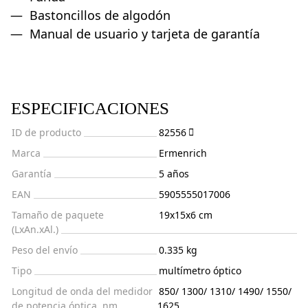
Bastoncillos de algodón
Manual de usuario y tarjeta de garantía
ESPECIFICACIONES
ID de producto
82556
Marca
Ermenrich
Garantía
5 años
EAN
5905555017006
Tamaño de paquete
19x15x6 cm
(LxAn.xAl.)
Peso del envío
0.335 kg
Tipo
multímetro óptico
Longitud de onda del medidor
850/ 1300/ 1310/ 1490/ 1550/
de potencia óptica, nm
1625