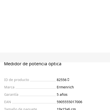
Medidor de potencia óptica
ID de producto
82556
Marca
Ermenrich
Garantía
5 años
EAN
5905555017006
Tamaño de paquete
19x15x6 cm