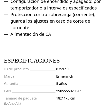
Configuración de encendido y apagado: por
temporizador o a intervalos especificados
Protección contra sobrecarga (corriente),
guarda los ajustes en caso de corte de
corriente
Alimentación de CA
ESPECIFICACIONES
ID de producto
83592
Marca
Ermenrich
Garantía
5 años
EAN
5905555020815
Tamaño de paquete
18x11x5 cm
(LxAn.xAl.)