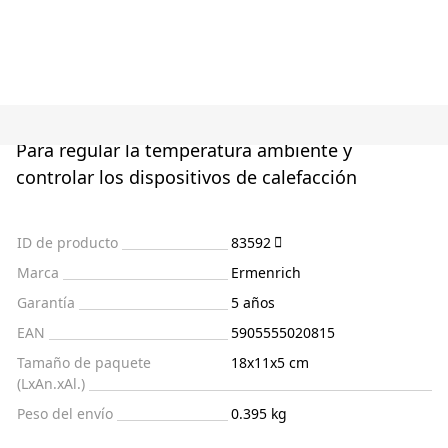
Para regular la temperatura ambiente y
controlar los dispositivos de calefacción
ID de producto
83592
Marca
Ermenrich
Garantía
5 años
EAN
5905555020815
Tamaño de paquete
18x11x5 cm
(LxAn.xAl.)
Peso del envío
0.395 kg