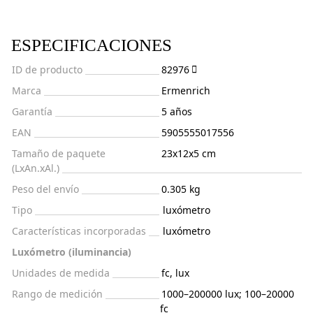
ESPECIFICACIONES
ID de producto
82976
Marca
Ermenrich
Garantía
5 años
EAN
5905555017556
Tamaño de paquete
23x12x5 cm
(LxAn.xAl.)
Peso del envío
0.305 kg
Tipo
luxómetro
Características incorporadas
luxómetro
Luxómetro (iluminancia)
Unidades de medida
fc, lux
Rango de medición
1000–200000 lux; 100–20000
fc