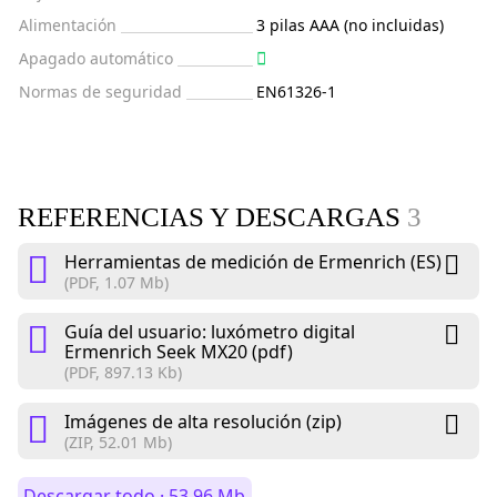
Alimentación
3 pilas AAA (no incluidas)
Apagado automático
Normas de seguridad
EN61326-1
REFERENCIAS Y DESCARGAS
3
Herramientas de medición de Ermenrich (ES)
(PDF, 1.07 Mb)
Guía del usuario: luxómetro digital
Ermenrich Seek MX20 (pdf)
(PDF, 897.13 Kb)
Imágenes de alta resolución (zip)
(ZIP, 52.01 Mb)
Descargar todo · 53.96 Mb