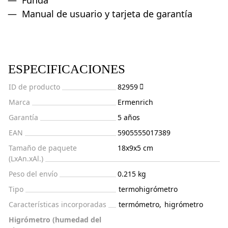
Manual de usuario y tarjeta de garantía
ESPECIFICACIONES
ID de producto
82959
Marca
Ermenrich
Garantía
5 años
EAN
5905555017389
Tamaño de paquete
18x9x5 cm
(LxAn.xAl.)
Peso del envío
0.215 kg
Tipo
termohigrómetro
Características incorporadas
termómetro
,
higrómetro
Higrómetro (humedad del