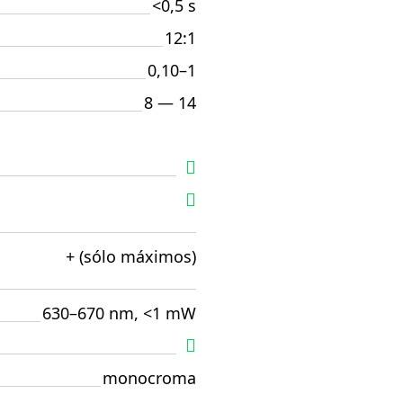
<0,5 s
12:1
0,10–1
8 — 14
+ (sólo máximos)
630–670 nm, <1 mW
monocroma