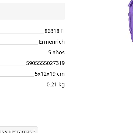
86318
Ermenrich
5 años
5905555027319
5x12x19 cm
0.21 kg
as y descargas
3