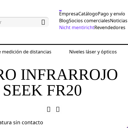
Empresa
Catálogo
Pago y envío
Blog
Socios comerciales
Noticias
Nicht mentiricht
Revendedores
 medición de distancias
Niveles láser y ópticos
ámetros medioambientales
Termómetro infrarrojo E
O INFRARROJO
SEEK FR20
tura sin contacto