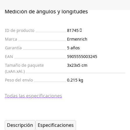
Medición de ángulos y longitudes
ID de producto
81745
Marca
Ermenrich
Garantía
5 años
EAN
5905555003245
Tamaño de paquete
3x23x5 cm
(LxAn.xAl.)
Peso del envío
0.215 kg
Todas las especificaciones
Descripción
Especificaciones