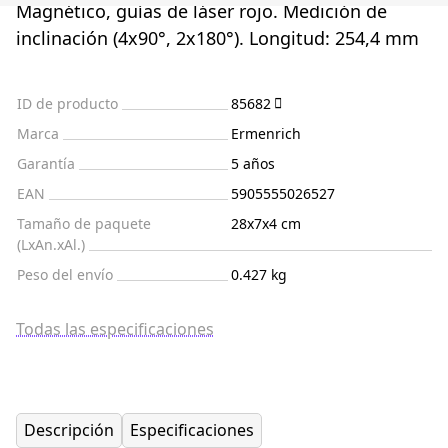
Magnético, guías de láser rojo. Medición de
inclinación (4x90°, 2x180°). Longitud: 254,4 mm
ID de producto
85682
Marca
Ermenrich
Garantía
5 años
EAN
5905555026527
Tamaño de paquete
28x7x4 cm
(LxAn.xAl.)
Peso del envío
0.427 kg
Todas las especificaciones
Descripción
Especificaciones