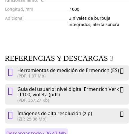
funcionamiento, °C
Longitud, mm
1000
Adicional
3 niveles de burbuja
integrados, alerta sonora
REFERENCIAS Y DESCARGAS
3
Herramientas de medición de Ermenrich (ES)
(PDF, 1.07 Mb)
Guía del usuario: nivel digital Ermenrich Verk
LL100, violeta (pdf)
(PDF, 357.27 Kb)
Imágenes de alta resolución (zip)
(ZIP, 25.06 Mb)
Descargar todo · 26.47 Mb