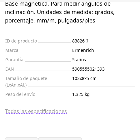
Base magnética. Para medir ángulos de
inclinación. Unidades de medida: grados,
porcentaje, mm/m, pulgadas/pies
ID de producto
83826
Marca
Ermenrich
Garantía
5 años
EAN
5905555021393
Tamaño de paquete
103x8x5 cm
(LxAn.xAl.)
Peso del envío
1.325 kg
Todas las especificaciones