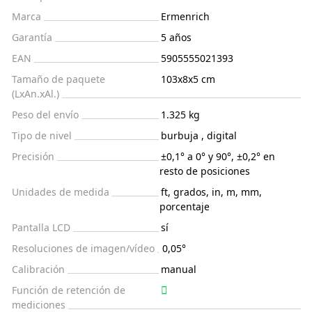
Marca
Ermenrich
Garantía
5 años
EAN
5905555021393
Tamaño de paquete
103x8x5 cm
(LxAn.xAl.)
Peso del envío
1.325 kg
Tipo de nivel
burbuja , digital
Precisión
±0,1° a 0° y 90°, ±0,2° en
resto de posiciones
Unidades de medida
ft, grados, in, m, mm,
porcentaje
Pantalla LCD
sí
Resoluciones de imagen/vídeo
0,05°
Calibración
manual
Función de retención de
mediciones