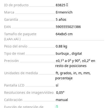
ID de producto
83825
Marca
Ermenrich
Garantía
5 años
EAN
5905555021386
Tamaño de paquete
64x8x5 cm
(LxAn.xAl.)
Peso del envío
0.88 kg
Tipo de nivel
burbuja , digital
Precisión
±0,1° a 0° y 90°, ±0,2° en
resto de posiciones
Unidades de medida
ft, grados, in, m, mm,
porcentaje
Pantalla LCD
sí
Resoluciones de imagen/vídeo
0,05°
Calibración
manual
Función de retención de