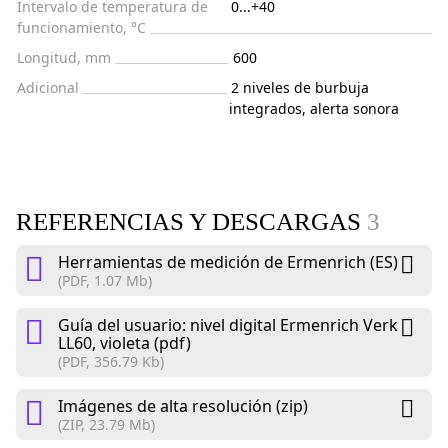
Intervalo de temperatura de
0...+40
funcionamiento, °C
Longitud, mm
600
Adicional
2 niveles de burbuja
integrados, alerta sonora
REFERENCIAS Y DESCARGAS
3
Herramientas de medición de Ermenrich (ES)
(PDF, 1.07 Mb)
Guía del usuario: nivel digital Ermenrich Verk
LL60, violeta (pdf)
(PDF, 356.79 Kb)
Imágenes de alta resolución (zip)
(ZIP, 23.79 Mb)