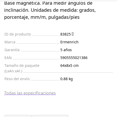
Base magnética. Para medir ángulos de
inclinación. Unidades de medida: grados,
porcentaje, mm/m, pulgadas/pies
ID de producto
83825
Marca
Ermenrich
Garantía
5 años
EAN
5905555021386
Tamaño de paquete
64x8x5 cm
(LxAn.xAl.)
Peso del envío
0.88 kg
Todas las especificaciones