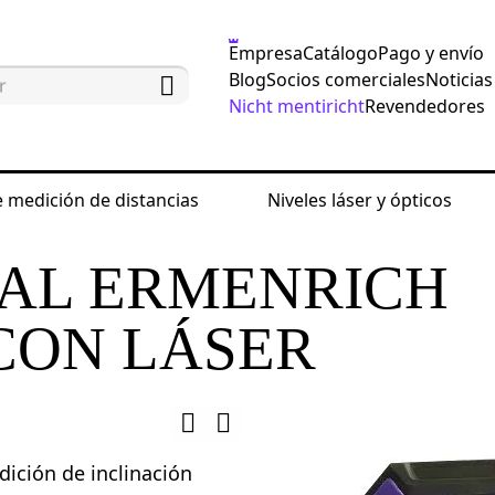
Empresa
Catálogo
Pago y envío
Blog
Socios comerciales
Noticias
Nicht mentiricht
Revendedores
 medición de distancias
Niveles láser y ópticos
y medidores de ángulos
Niveles digitales
Nivel d
TAL ERMENRICH
CON LÁSER
dición de inclinación