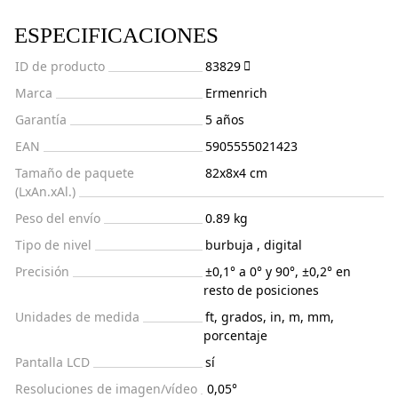
ESPECIFICACIONES
ID de producto
83829
Marca
Ermenrich
Garantía
5 años
EAN
5905555021423
Tamaño de paquete
82x8x4 cm
(LxAn.xAl.)
Peso del envío
0.89 kg
Tipo de nivel
burbuja , digital
Precisión
±0,1° a 0° y 90°, ±0,2° en
resto de posiciones
Unidades de medida
ft, grados, in, m, mm,
porcentaje
Pantalla LCD
sí
Resoluciones de imagen/vídeo
0,05°