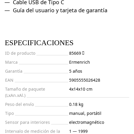
Cable USB de Tipo C
Guía del usuario y tarjeta de garantía
ESPECIFICACIONES
ID de producto
85669
Marca
Ermenrich
Garantía
5 años
EAN
5905555026428
Tamaño de paquete
4x14x10 cm
(LxAn.xAl.)
Peso del envío
0.18 kg
Tipo
manual, portátil
Sensor para interiores
electromagnético
Intervalo de medición de la
1 — 1999