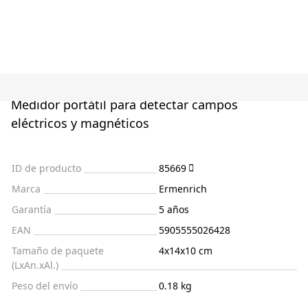
Medidor portátil para detectar campos
eléctricos y magnéticos
ID de producto
85669
Marca
Ermenrich
Garantía
5 años
EAN
5905555026428
Tamaño de paquete
4x14x10 cm
(LxAn.xAl.)
Peso del envío
0.18 kg