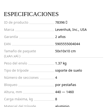
ESPECIFICACIONES
ID de producto
78396
Marca
Levenhuk, Inc., USA
Garantía
2 años
EAN
5905555004044
Tamaño de paquete
50x10x10 cm
(LxAn.xAl.)
Peso del envío
1.37 kg
Tipo de trípode
soporte de suelo
Número de secciones
4
Bloqueo
por pestañas
Altura, mm
440 — 1460
Carga máxima, kg
8
Material del trípode
aluminio