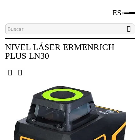
ES
Inicio
Catálogo
Niveles láser y ópticos
Niv
NIVEL LÁSER ERMENRICH
PLUS LN30