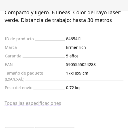
Compacto y ligero. 6 líneas. Color del rayo láser:
verde. Distancia de trabajo: hasta 30 metros
ID de producto
84654
Marca
Ermenrich
Garantía
5 años
EAN
5905555024288
Tamaño de paquete
17x18x9 cm
(LxAn.xAl.)
Peso del envío
0.72 kg
Todas las especificaciones