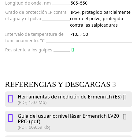
Longitud de onda, nm
505–550
Grado de protección IP contra
IP54, protegido parcialmente
el agua y el polvo
contra el polvo, protegido
contra las salpicaduras
Intervalo de temperatura de
-10...+50
funcionamiento, °C
Resistente a los golpes
REFERENCIAS Y DESCARGAS
3
Herramientas de medición de Ermenrich (ES)
(PDF, 1.07 Mb)
Guía del usuario: nivel láser Ermenrich LV20
PRO (pdf)
(PDF, 609.59 Kb)