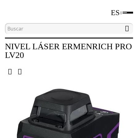
ES
Inicio
Catálogo
Niveles láser y ópticos
Niv
NIVEL LÁSER ERMENRICH PRO
LV20