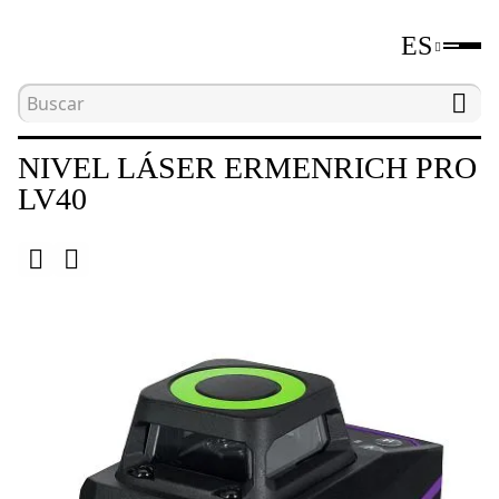
ES
Inicio
Catálogo
Niveles láser y ópticos
Niv
NIVEL LÁSER ERMENRICH PRO
LV40