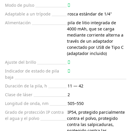
Modo de pulso
Adaptable a un trípode
rosca estándar de 1/4"
Alimentación
pila de litio integrada de
4000 mAh, que se carga
mediante corriente alterna a
través de un adaptador
conectado por USB de Tipo C
(adaptador incluido)
Ajuste del brillo
Indicador de estado de pila
baja
Duración de la pila, h
11 — 42
Clase de láser
2
Longitud de onda, nm
505–550
Grado de protección IP contra
IP54, protegido parcialmente
el agua y el polvo
contra el polvo, protegido
contra las salpicaduras,
protegido contra las